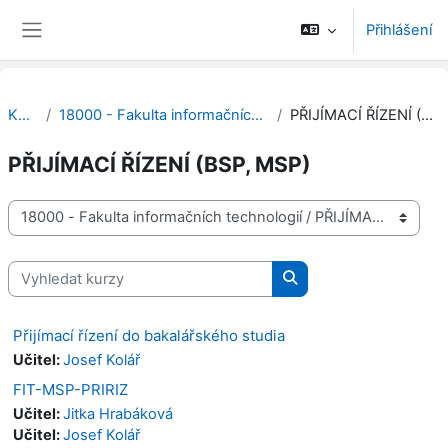
Přejít k hlavnímu obsahu
Přihlášení
Boční panel
Kurzy
18000 - Fakulta informačních technologií
PŘIJÍMACÍ ŘÍZENÍ (BSP, MSP)
PŘIJÍMACÍ ŘÍZENÍ (BSP, MSP)
Kategorie kurzů
Vyhledat kurzy
Vyhledat kurzy
Přijímací řízení do bakalářského studia
Učitel:
Josef Kolář
FIT-MSP-PRIRIZ
Učitel:
Jitka Hrabáková
Učitel:
Josef Kolář